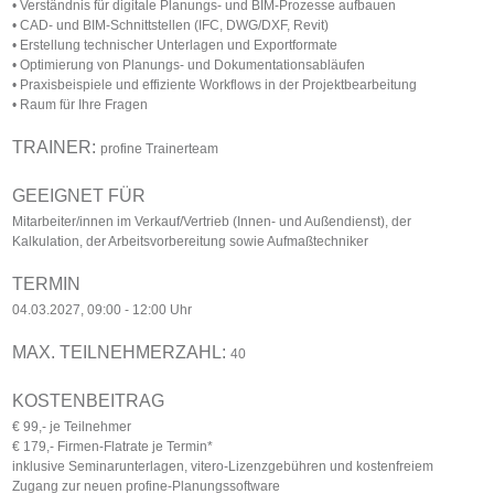
• Verständnis für digitale Planungs- und BIM-Prozesse aufbauen
• CAD- und BIM-Schnittstellen (IFC, DWG/DXF, Revit)
• Erstellung technischer Unterlagen und Exportformate
• Optimierung von Planungs- und Dokumentationsabläufen
• Praxisbeispiele und effiziente Workflows in der Projektbearbeitung
• Raum für Ihre Fragen
TRAINER:
profine Trainerteam
GEEIGNET FÜR
Mitarbeiter/innen im Verkauf/Vertrieb (Innen- und Außendienst), der
Kalkulation, der Arbeitsvorbereitung sowie Aufmaßtechniker
TERMIN
04.03.2027, 09:00 - 12:00 Uhr
MAX. TEILNEHMERZAHL:
40
KOSTENBEITRAG
€ 99,- je Teilnehmer
€ 179,- Firmen-Flatrate je Termin*
inklusive Seminarunterlagen, vitero-Lizenzgebühren und kostenfreiem
Zugang zur neuen profine-Planungssoftware