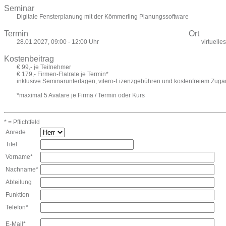
Seminar
Digitale Fensterplanung mit der Kömmerling Planungssoftware
Termin
Ort
28.01.2027, 09:00 - 12:00 Uhr
virtuell
Kostenbeitrag
€ 99,- je Teilnehmer
€ 179,- Firmen-Flatrate je Termin*
inklusive Seminarunterlagen, vitero-Lizenzgebühren und kostenfreiem Zuga
*maximal 5 Avatare je Firma / Termin oder Kurs
* = Pflichtfeld
Anrede
Titel
Vorname*
Nachname*
Abteilung
Funktion
Telefon*
E-Mail*